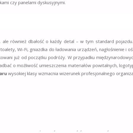
iłkami czy panelami dyskusyjnymi.
 wydarzenia
y, ale również dbałość o każdy detal – w tym standard pojazd
 toalety, Wi-Fi, gniazdka do ładowania urządzeń, nagłośnienie i o
iekowani już od początku podróży. W przypadku międzynarodowyc
zadbać o możliwość umieszczenia materiałów powitalnych, logot
aru
wysokiej klasy wzmacnia wizerunek profesjonalnego organiza
rkingiem – dlatego organizacja transportu powrotnego również
stalonej godzinie do hoteli lub punktów zbiorczych, a przy wię
wnienia transferów porannych w kolejnych dniach wydarzenia, c