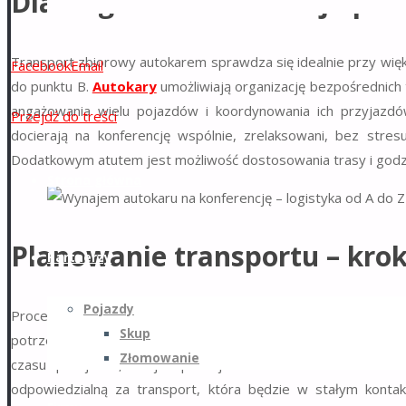
Dlaczego autokar to najlepsz
Transport zbiorowy autokarem sprawdza się idealnie przy więk
Facebook
Email
do punktu B.
Autokary
umożliwiają organizację bezpośrednich t
angażowania wielu pojazdów i koordynowania ich przyjazdów
Przejdź do treści
docierają na konferencję wspólnie, zrelaksowani, bez str
Dodatkowym atutem jest możliwość dostosowania trasy i god
Strona główna
Planowanie transportu – kro
Partnerzy
Pojazdy
Proces
wynajmu autokaru
na konferencję warto rozpocząć od 
Skup
potrzeb można wynająć jeden duży
autokar
lub kilka mniejsz
Złomowanie
czasu przejazdu, miejsc postoju oraz kontaktów do ko
odpowiedzialną za transport, która będzie w stałym konta