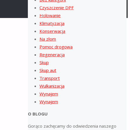
Czyszczenie DPF
Holowanie
Klimatyzacja
Konserwacja
Na złom
Pomoc drogowa
Regeneracja
Skup
Skup aut
Transport
Wulkanizacja
Wynajem
Wynajem
O BLOGU
Gorąco zachęcamy do odwiedzenia naszego