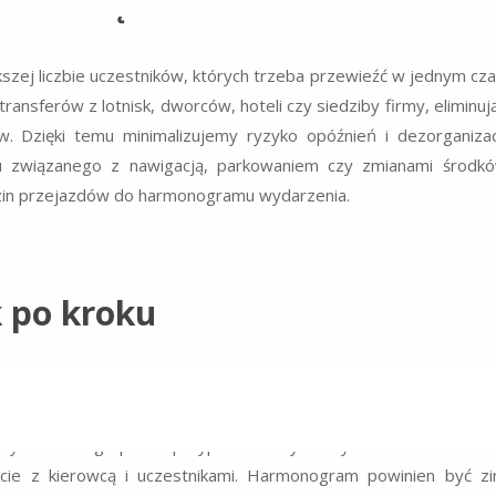
e rozwiązanie?
szej liczbie uczestników, których trzeba przewieźć w jednym cza
ransferów z lotnisk, dworców, hoteli czy siedziby firmy, eliminuj
. Dzięki temu minimalizujemy ryzyko opóźnień i dezorganizacj
esu związanego z nawigacją, parkowaniem czy zmianami środkó
zin przejazdów do harmonogramu wydarzenia.
k po kroku
dokładnej analizy liczby uczestników oraz ich punktów zbiórki. W
ych pojazdów, które obsłużą różne trasy. Ważne jest ustalenie g
ordynatorów grup. W przypadku dużych wydarzeń warto zat
kcie z kierowcą i uczestnikami. Harmonogram powinien być z