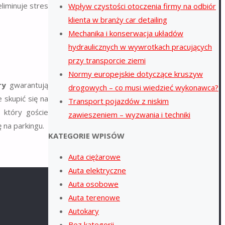
liminuje stres
Wpływ czystości otoczenia firmy na odbiór
klienta w branży car detailing
Mechanika i konserwacja układów
hydraulicznych w wywrotkach pracujących
przy transporcie ziemi
Normy europejskie dotyczące kruszyw
ry
gwarantują
drogowych – co musi wiedzieć wykonawca?
 skupić się na
Transport pojazdów z niskim
 który goście
zawieszeniem – wyzwania i techniki
ę na parkingu.
KATEGORIE WPISÓW
Auta ciężarowe
Auta elektryczne
Auta osobowe
Auta terenowe
Autokary
Bez kategorii