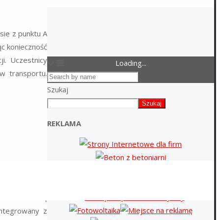
sie z punktu A
ąc konieczność
i. Uczestnicy
Loading...
w transportu.
Szukaj
Szukaj
REKLAMA
 zależności od
odzin wyjazdu,
rudnić osobę
integrowany z