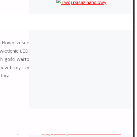
u. Nowoczesne
świetlenie LED.
h gości warto
ypów firmy czy
tora.
NAJNOWSZE WPISY
 wymaga uwagi.
kszych grupach
Ekologia w transporcie ciężkim –
o szczególnie
optymalizacja tras dostaw zbiorników