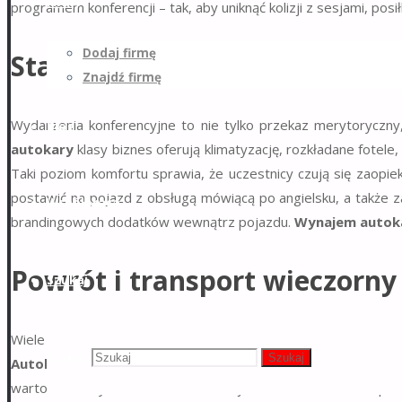
Firmy
programem konferencji – tak, aby uniknąć kolizji z sesjami, pos
Dodaj firmę
Standard autokaru a prestiż
Znajdź firmę
Wydarzenia konferencyjne to nie tylko przekaz merytoryczn
Blog
autokary
klasy biznes oferują klimatyzację, rozkładane fotele,
Taki poziom komfortu sprawia, że uczestnicy czują się zaop
postawić na pojazd z obsługą mówiącą po angielsku, a także 
Współpraca
brandingowych dodatków wewnątrz pojazdu.
Wynajem autok
Powrót i transport wieczorny
Szukaj
Wiele konferencji kończy się wieczornym bankietem lub netwo
Szukaj:
Szukaj
Autokary
mogą zostać na miejscu i przewieźć uczestników o u
warto rozważyć kilka kursów. Istnieje także możliwość zape