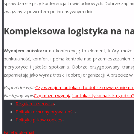
sprawdza się przy konferencjach wielodniowych. Dobrze zapla
związany z powrotem po intensywnym dniu.
Kompleksowa logistyka na n
Wynajem autokaru
na konferencję to element, który może 
punktualność, komfort i pełną kontrolę nad przemieszczaniem s
merytoryce i jakości spotkania. Dobrze przygotowany trans
zapamiętają jako wyraz troski i dobrej organizacji. A przecież w 
Poprzedni wpis
Czy wynajem autokaru to dobre rozwiązanie na
Następny wpis
Czy można wynająć autokar tylko na kilka godzin?
Regulamin serwisu
-
Polityka ochrony prywatności
-
Polityka plików cookies
-
Facebook
Email