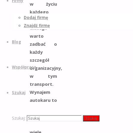
Firmy
w życiu
każdego
Dodaj firmę
maturzysty,
Znajdź firmę
dlatego
warto
Blog
zadbać o
każdy
szczegół
Współpraca
organizacyjny,
w tym
transport.
Wynajem
Szukaj
autokaru to
rozwiązanie,
które może
Szukaj:
Szukaj
przynieść
wiele