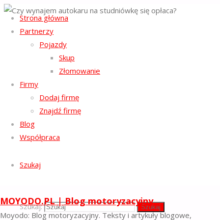
Strona główna
Strona główna
Partnerzy
Regulamin serwisu
Autokary
Czy
-
wynajem
Pojazdy
Polityka ochrony prywatności
-
autokaru na
Skup
Polityka plików cookies
-
studniówkę się
opłaca?
Złomowanie
Facebook
Email
Firmy
©2023 MOYODO.PL | BLOG
Dodaj firmę
MOTORYZACYJNY
Czy
Znajdź firmę
Powrót na górę
Blog
wynajem
Współpraca
autokaru
Szukaj
na
MOYODO.PL | Blog motoryzacyjny
Szukaj:
Szukaj
Moyodo: Blog motoryzacyjny. Teksty i artykuły blogowe,