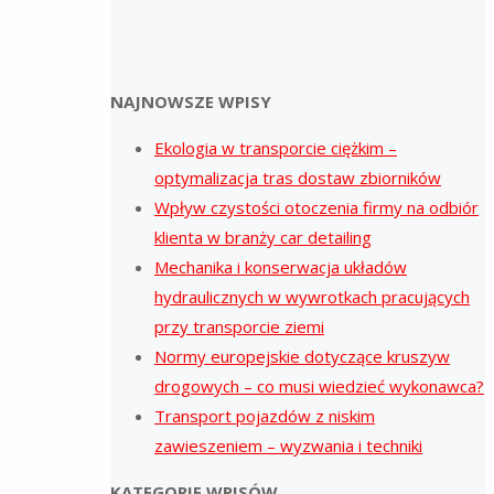
NAJNOWSZE WPISY
Ekologia w transporcie ciężkim –
optymalizacja tras dostaw zbiorników
Wpływ czystości otoczenia firmy na odbiór
klienta w branży car detailing
Mechanika i konserwacja układów
hydraulicznych w wywrotkach pracujących
przy transporcie ziemi
Normy europejskie dotyczące kruszyw
drogowych – co musi wiedzieć wykonawca?
Transport pojazdów z niskim
zawieszeniem – wyzwania i techniki
KATEGORIE WPISÓW