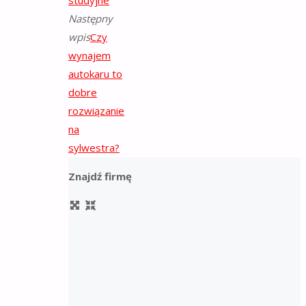
Następny
wpis
Czy
wynajem
autokaru to
dobre
rozwiązanie
na
sylwestra?
Znajdź firmę