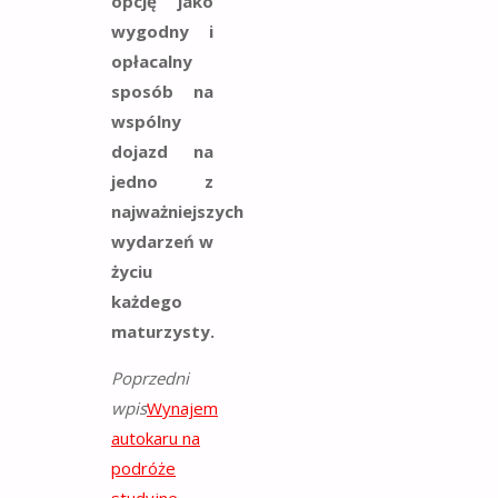
opcję jako
wygodny i
opłacalny
sposób na
wspólny
dojazd na
jedno z
najważniejszych
wydarzeń w
życiu
każdego
maturzysty.
Poprzedni
wpis
Wynajem
autokaru na
podróże
studyjne