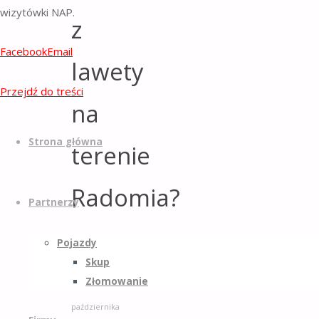
wizytówki NAP.
z
Facebook
Email
lawety
Przejdź do treści
na
Strona główna
terenie
Radomia?
Partnerzy
Pojazdy
moyodo.pl
24
Skup
października
Złomowanie
2024
24
października