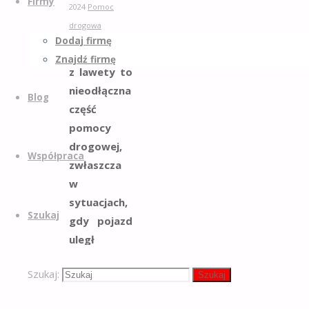
Firmy
2024
Pomoc
drogowa
Dodaj firmę
Korzystanie
Znajdź firmę
z lawety to
nieodłączna
Blog
część
pomocy
drogowej,
Współpraca
zwłaszcza
w
sytuacjach,
Szukaj
gdy pojazd
uległ
poważniejszej
Szukaj:
awarii i nie
Szukaj
może