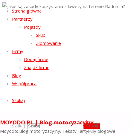
Strona główna
Strona główna
Partnerzy
Regulamin serwisu
Pomoc drogowa
-
Jakie są zasady
Pojazdy
Polityka ochrony prywatności
-
korzystania z
Skup
Polityka plików cookies
-
lawety na
terenie
Złomowanie
Facebook
Email
Radomia?
Firmy
©2023 MOYODO.PL | BLOG
Dodaj firmę
MOTORYZACYJNY
Znajdź firmę
Powrót na górę
Jakie
Blog
Współpraca
są
Szukaj
zasady
MOYODO.PL | Blog motoryzacyjny
korzystania
Szukaj:
Szukaj
Moyodo: Blog motoryzacyjny. Teksty i artykuły blogowe,